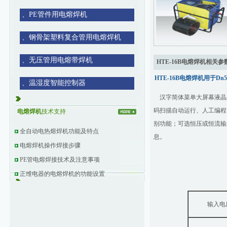
、
PE管件用电熔焊机
、
钢骨架塑料复合管用电熔焊机
、
无压管用电熔带焊机
HTE-16B电熔焊机相关参
HTE-16B电熔焊机用于D
、
温湿度智能控制器
汉字简体菜单大屏幕液晶显
码扫描自动运行、人工编程
电熔焊机
技术支持
别功能；可选恒压或恒流输
全自动电热熔焊机功能及特点
息。
电熔焊机操作焊接步骤
PE管电熔焊接技术及注意事项
正维电器的电熔焊机的功能设置
输入电