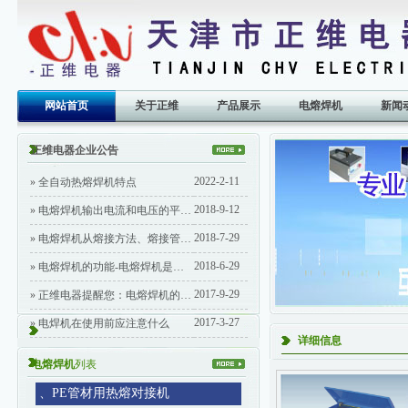
网站首页
关于正维
产品展示
电熔焊机
新闻
正维电器企业公告
2022-2-11
»
全自动热熔焊机特点
2018-9-12
»
电熔焊机输出电流和电压的平均值与有效值
2018-7-29
»
电熔焊机从熔接方法、熔接管材、电熔焊机的电路形式分类
2018-6-29
»
电熔焊机的功能-电熔焊机是塑料管道熔接的重要施工设备
2017-9-29
»
正维电器提醒您：电熔焊机的选择要考虑运输方便性、操作方便性、技术指标及功能、性价比、绿色环保
2017-3-27
»
电焊机在使用前应注意什么
详细信息
电熔焊机
列表
、
PE管材用热熔对接机