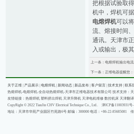
把根据试验取
机中，焊机可
电熔焊机
可以
流、熔接时间
通讯。天津市正
入或输出，极
上一条：
电熔焊机输出电流
下一条：
正维电器提醒您：
关于正维
|
产品展示
|
电熔焊机
|
新闻动态
|
新品发布
|
客户留言
|
技术支持
|
联系
热熔焊机-电熔焊机-全自动热熔焊机-天津市正维电器技术有限公司 技术支持：
天
友情链接：
热熔焊机
塑料挤出焊机
天津升降机
天津电机维修
数控机床
天津翻译
CopyRight © 2022 TianJin CHV Electrical Technique Co., Ltd..
津ICP备11003931号-
地址：天津市华苑产业园区竹苑路6号 邮编：300000 电话：+86-22-85685081 传真：+